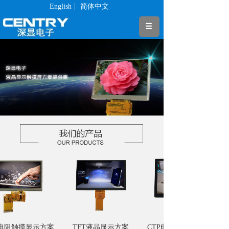
English
简体中文
电阻触摸显示方案
TFT液晶显示方案
CTP电容触摸显示方案