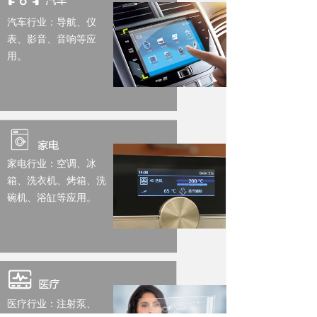
汽车行业：导航、仪
表、影音、音响等应
用。
家电行业：空调、冰
箱、洗衣机、烤箱、洗
碗机、浴缸等应用。
医疗行业：注射泵、